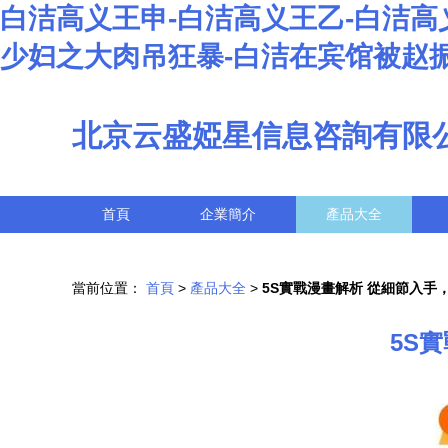
白洁高义王申-白洁高义王乙-白洁高
少妇之大肉吊狂暴-白洁在宾馆被赵
北京云盛婭星信息咨詢有限
首頁
企業簡介
產品大全
當前位置：
首頁
>
產品大全
>
5S實戰漫畫解析 從細節入手
5S