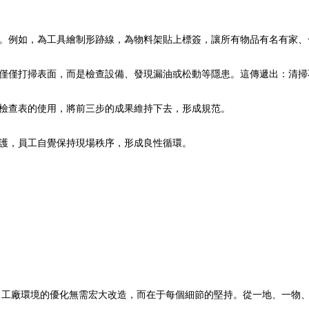
量。例如，為工具繪制形跡線，為物料架貼上標簽，讓所有物品有名有家
再僅僅打掃表面，而是檢查設備、發現漏油或松動等隱患。這傳遞出：清
、檢查表的使用，將前三步的成果維持下去，形成規范。
維護，員工自覺保持現場秩序，形成良性循環。
工廠環境的優化無需宏大改造，而在于每個細節的堅持。從一地、一物、