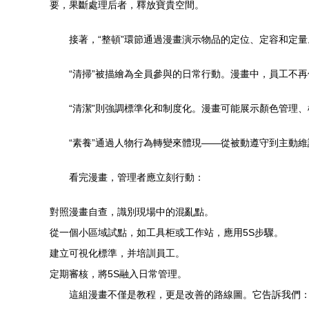
要，果斷處理后者，釋放寶貴空間。
接著，“整頓”環節通過漫畫演示物品的定位、定容和定
“清掃”被描繪為全員參與的日常行動。漫畫中，員工不
“清潔”則強調標準化和制度化。漫畫可能展示顏色管理
“素養”通過人物行為轉變來體現——從被動遵守到主動
看完漫畫，管理者應立刻行動：
對照漫畫自查，識別現場中的混亂點。
從一個小區域試點，如工具柜或工作站，應用5S步驟。
建立可視化標準，并培訓員工。
定期審核，將5S融入日常管理。
這組漫畫不僅是教程，更是改善的路線圖。它告訴我們：