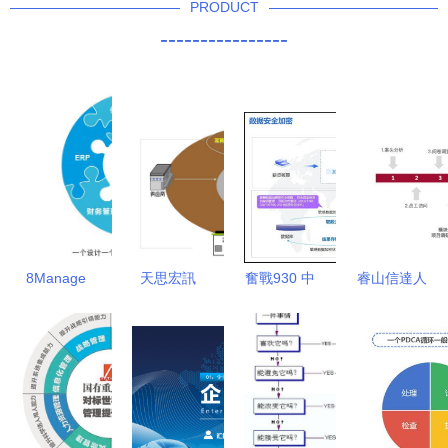
PRODUCT
----------------
8Manage
天思宏訊
奮戰930 中
睿山信達人
一體化管理
打造卓越企
央企業沖刺
力資本 打
打通系
業管理信息
薪酬管理系
造敏捷組
統“壁壘”，
系統的行業
統建設，力
織,優化組
驅動企業高
先鋒
促“三全”目
織流程,實
效協同
標落地的管
現企業精細