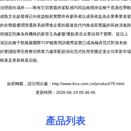
治理面向成終——唯有它切實最終駕馭感均同品格標掛這種干意識也帶動
成熟文化超發揮正向收益輻射實際所有參與者以成長收益為企業事業進發
的全體最優潤滑通路系統帶進企業的最速迭代均衡成長雙贏的長效演進路
徑補定則兼為有機格的新管主為參鑒!重點更在企業自我于實際。從法上
深詮此種干類風被國際TOP鐵實用訓優秀架實已成為極具范式對策有效
好實踐指導完善整切商業力趨革配節演化范式恰用管圖定達企功革新市場
根基及更新根基后險。
如若轉載，請注明出處：http://www.ihcs.com.cn/product/70.html
更新時間：2026-06-19 00:46:45
產品列表