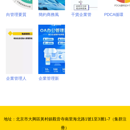
理升級之路
化管理
向管理要質
簡約商務風
干貨企業管
PDCA循環
量、要效
企業員工管
理 讓優秀
企業管理咨
益、要發展
理培訓課件
員工自
詢中的核心
國有重點企
設計
己“做決定”
工具
業對標世界
一流管理提
升行動啟動
與企業管理
企業管理人
企業管理新
咨詢的內在
員如何管住
模式 OA辦
邏輯
安全 從被
公系統引領
動應對到主
協同辦公與
動治理的轉
無紙化審批
地址：北京市大興區黃村鎮觀音寺南里海北路1號1至3層1-7（集群注
型路徑
變革
冊）