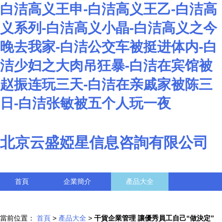
白洁高义王申-白洁高义王乙-白洁高
义系列-白洁高义小晶-白洁高义之今
晚去我家-白洁公交车被挺进体内-白
洁少妇之大肉吊狂暴-白洁在宾馆被
赵振连玩三天-白洁在亲戚家被陈三
日-白洁张敏被五个人玩一夜
北京云盛婭星信息咨詢有限公司
首頁
企業簡介
產品大全
聯系我們
企業信息
訪客留言
當前位置：
首頁
>
產品大全
>
干貨企業管理 讓優秀員工自己“做決定”