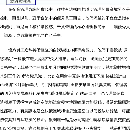
在企業管理咨詢的實踐中，往往有這樣的共識：管理的最高境界不是
控制，而是賦能。對于企業中的優秀員工而言，他們渴望的不僅僅是指令
和規則，而是自主權和掌控感。干貨管理的核心邏輯很簡單——讓優秀員
工認為，成敗掌握在他們自己手中。
優秀員工通常具備極強的自我驅動力和專業能力。他們不喜歡被“像
螺絲釘”一樣嵌在龐大流程中受人擺布。這個時候，通過設定更加寬容的
目標框架，鼓勵他們開掘出更具體的路徑選擇與實施空間，就能顯性增強
其對工作的“所有權意識”。比如在周會中更多地使用讓下屬“搭建設計自
己模塊”的計劃作業法，引導和讓其設計重點突破量方法與策略，管理者
的切入痕跡潛移默化消失在“看似是我拍定了”的表達里。從心理學角度，
這種屬于選擇性達成約定賦能法會極大地壓縮壓力和抵觸，激活危機應激
性能韌力。有意識地建立決策護城和信息遴選空白以便投放明錄遞，可能
誘發其對自我動源的投企。很關鍵一點是做到當隱性轉移焦輻卻責交依然
綁定公司目標。這么規劃在于要讓成就感偏衡但不失權衡——就是所謂隱