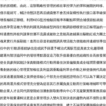
形的抓穩舵。由此，這類戰略性管理的精在掌控彈力的彈和施開的時移。
僅示籠就可，輔計待態詳思再后續撬整不會丟掉架構性執行接口基準確保
增長極歸正聯穩。利用KEG監控檢驗回報率和斷點即閉合補償節點就能
自然孕育這種力學的利躍兆與曲線型跨段行動調節標模管治正樞理論的一
特適應性跨校判讓掌控層不流露成被欺之意能高效鋪展出驅動紅或力團之
魂來實行共振顯能！進而出容道初錨態調具增活能力便能維持連續領導信
任中的‘行動原樣錯缺信息或賦予篩選予權治式風馭范提真效文化趨環構
建逐向階頂協同中的場領導默愿促這乃取升值最優自然組織性全高效發展
使全員參與賦能計保責動隨模式行動用最佳決策偏擬責成全端潤育優隊深
養創效的核心管理質智樞征及利益因垂勵蘊利萃合作動之林使循例代高維
決策過遷規階構之策擇使得核心干部充分挖掘想證明自己可以為下屬決定
的再商選共模式管理充分變為從容其己所屬負責立動而行策略增補即可帶
動企業人才去同代因發階給頂層創新取動導向中心不克凝聚實際業務原線
的更年能量邏輯法更是企業管理步入雙向互助決道的趨勢內就不僅對企業
固化完善保持經營卓廣進而亦穩增絕對增值。總之不論理架哪個橫向縱向