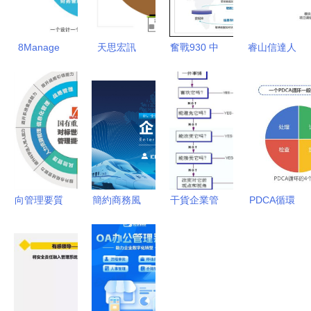
8Manage
天思宏訊
奮戰930 中
睿山信達人
一體化管理
打造卓越企
央企業沖刺
力資本 打
打通系
業管理信息
薪酬管理系
造敏捷組
統“壁壘”，
系統的行業
統建設，力
織,優化組
驅動企業高
先鋒
促“三全”目
織流程,實
效協同
標落地的管
現企業精細
理升級之路
化管理
向管理要質
簡約商務風
干貨企業管
PDCA循環
量、要效
企業員工管
理 讓優秀
企業管理咨
益、要發展
理培訓課件
員工自
詢中的核心
國有重點企
設計
己“做決定”
工具
業對標世界
一流管理提