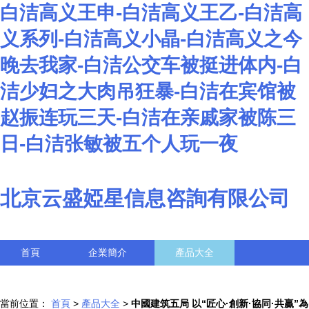
白洁高义王申-白洁高义王乙-白洁高
义系列-白洁高义小晶-白洁高义之今
晚去我家-白洁公交车被挺进体内-白
洁少妇之大肉吊狂暴-白洁在宾馆被
赵振连玩三天-白洁在亲戚家被陈三
日-白洁张敏被五个人玩一夜
北京云盛婭星信息咨詢有限公司
首頁
企業簡介
產品大全
聯系我們
企業信息
訪客留言
當前位置：
首頁
>
產品大全
>
中國建筑五局 以“匠心·創新·協同·共贏”為