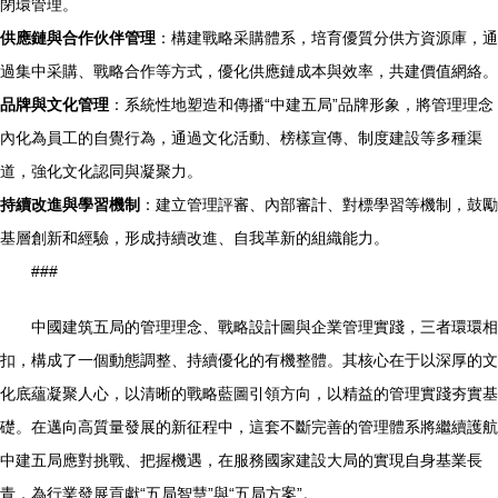
閉環管理。
供應鏈與合作伙伴管理
：構建戰略采購體系，培育優質分供方資源庫，通
過集中采購、戰略合作等方式，優化供應鏈成本與效率，共建價值網絡。
品牌與文化管理
：系統性地塑造和傳播“中建五局”品牌形象，將管理理念
內化為員工的自覺行為，通過文化活動、榜樣宣傳、制度建設等多種渠
道，強化文化認同與凝聚力。
持續改進與學習機制
：建立管理評審、內部審計、對標學習等機制，鼓勵
基層創新和經驗，形成持續改進、自我革新的組織能力。
###
中國建筑五局的管理理念、戰略設計圖與企業管理實踐，三者環環相
扣，構成了一個動態調整、持續優化的有機整體。其核心在于以深厚的文
化底蘊凝聚人心，以清晰的戰略藍圖引領方向，以精益的管理實踐夯實基
礎。在邁向高質量發展的新征程中，這套不斷完善的管理體系將繼續護航
中建五局應對挑戰、把握機遇，在服務國家建設大局的實現自身基業長
青，為行業發展貢獻“五局智慧”與“五局方案”。