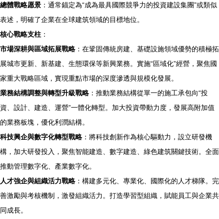
總體戰略愿景
：通常錨定為“成為最具國際競爭力的投資建設集團”或類似
表述，明確了企業在全球建筑領域的目標地位。
核心戰略支柱
：
市場深耕與區域拓展戰略
：在鞏固傳統房建、基礎設施領域優勢的積極拓
展城市更新、新基建、生態環保等新興業務。實施“區域化”經營，聚焦國
家重大戰略區域，實現重點市場的深度滲透與規模化發展。
業務結構調整與轉型升級戰略
：推動業務結構從單一的施工承包向“投
資、設計、建造、運營”一體化轉型。加大投資帶動力度，發展高附加值
的業務板塊，優化利潤結構。
科技興企與數字化轉型戰略
：將科技創新作為核心驅動力，設立研發機
構，加大研發投入，聚焦智能建造、數字建造、綠色建筑關鍵技術。全面
推動管理數字化、產業數字化。
人才強企與組織活力戰略
：構建多元化、專業化、國際化的人才梯隊。完
善激勵與考核機制，激發組織活力。打造學習型組織，賦能員工與企業共
同成長。