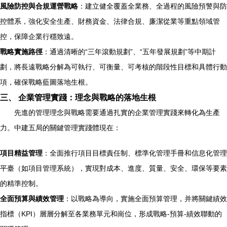
風險防控與合規運營戰略
：建立健全覆蓋全業務、全過程的風險預警與防
控體系，強化安全生產、財務資金、法律合規、廉潔從業等重點領域管
控，保障企業行穩致遠。
戰略實施路徑
：通過清晰的“三年滾動規劃”、“五年發展規劃”等中期計
劃，將長遠戰略分解為可執行、可衡量、可考核的階段性目標和具體行動
項，確保戰略藍圖落地生根。
三、 企業管理實踐：理念與戰略的落地生根
先進的管理理念與戰略需要通過扎實的企業管理實踐來轉化為生產
力。中建五局的關鍵管理實踐體現在：
項目精益管理
：全面推行項目目標責任制、標準化管理手冊和信息化管理
平臺（如項目管理系統），實現對成本、進度、質量、安全、環保等要素
的精準控制。
全面預算與績效管理
：以戰略為導向，實施全面預算管理，并將關鍵績效
指標（KPI）層層分解至各業務單元和崗位，形成戰略-預算-績效聯動的