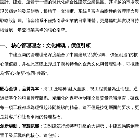
設計、建造、運營于一體的現代化綜合性建筑企業集團。其卓越的市場表
現與穩健的發展態勢，根植于一套清晰、系統且富有前瞻性的管理理念與
戰略設計圖。這套體系不僅指引著企業的日常運營，更是驅動其實現可持
續發展、攀登行業高峰的核心引擎。
一、 核心管理理念：文化鑄魂，價值引領
中建五局的管理理念深度融合了中國建筑“品質保障、價值創造”的核
心價值觀，并在此基礎上形成了獨具特色的企業文化與管理哲學，可概括
為“匠心·創新·協同·共贏”。
匠心至臻，品質為本
：將“工匠精神”融入血脈，視工程質量為生命線。通
過標準化的項目管理體系、精細化的過程控制和全員質量意識培育，確保
每一項工程都成為經得起時間檢驗的精品。這不僅是技術層面的要求，更
是對客戶和社會承諾的倫理基石。
創新驅動，智慧賦能
：面對建筑行業轉型升級的大趨勢，中建五局將創新
置于發展戰略的核心。這包括：