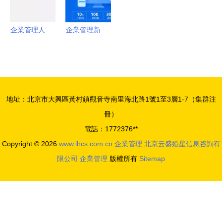
升行動啟動
與企業管理
企業管理人
企業管理新
咨詢的內在
員如何管住
模式 OA辦
邏輯
安全 從被
公系統引領
動應對到主
協同辦公與
動治理的轉
無紙化審批
地址：北京市大興區黃村鎮觀音寺南里海北路1號1至3層1-7（集群注
型路徑
變革
冊）
電話：1772376**
Copyright © 2026
www.ihcs.com.cn
企業管理
北京云盛婭星信息咨詢有
限公司
企業管理
版權所有
Sitemap