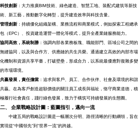
科技創新
：大力推廣BIM技術、綠色建造、智慧工地、裝配式建筑等新技
術、新工藝，推動數字化轉型，提升建造效率與科技含量。
管理創新
：持續優化組織架構、業務流程和商業模式，例如探索工程總承
包（EPC）、投資建造運營一體化等模式，提升全產業鏈服務能力。
協同高效，系統制勝
：強調內部各業務板塊、職能部門、區域公司之間的
無縫協同，以及與合作方、供應鏈的共生共榮。通過建立高效的內部市場
化機制和資源共享平臺，打破壁壘，形成合力，以系統最優應對復雜多變
的市場環境。
共贏發展，責任擔當
：追求與客戶、員工、合作伙伴、社會及環境的和諧
共贏。在為客戶創造超額價值的關注員工成長與福祉，恪守商業道德，積
極履行社會責任，踐行綠色發展，致力于構筑可持續發展的生態圈。
二、 企業戰略設計圖：藍圖指引，邁向一流
中建五局的戰略設計圖是一幅層次分明、路徑清晰的行動綱領，旨在
實現從“中國領先”到“世界一流”的跨越。